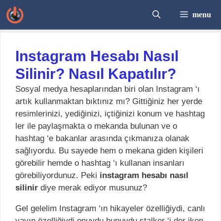
İçeriğe
menu
atla
Instagram Hesabı Nasıl
Silinir? Nasıl Kapatılır?
Sosyal medya hesaplarından biri olan Instagram ‘ı
artık kullanmaktan bıktınız mı? Gittiğiniz her yerde
resimlerinizi, yediğinizi, içtiğinizi konum ve hashtag
ler ile paylaşmakta o mekanda bulunan ve o
hashtag ‘e bakanlar arasında çıkmanıza olanak
sağlıyordu. Bu sayede hem o mekana giden kişileri
görebilir hemde o hashtag ‘ı kullanan insanları
görebiliyordunuz. Peki
instagram hesabı nasıl
silinir
diye merak ediyor musunuz?
Gel gelelim Instagram ‘ın hikayeler özelliğiydi, canlı
yayın özelliğiydi onuydu bunuydu stalker ‘i der iken