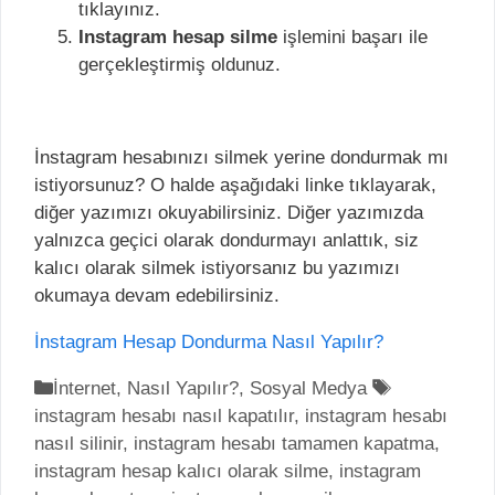
tıklayınız.
Instagram hesap silme
işlemini başarı ile
gerçekleştirmiş oldunuz.
İnstagram hesabınızı silmek yerine dondurmak mı
istiyorsunuz? O halde aşağıdaki linke tıklayarak,
diğer yazımızı okuyabilirsiniz. Diğer yazımızda
yalnızca geçici olarak dondurmayı anlattık, siz
kalıcı olarak silmek istiyorsanız bu yazımızı
okumaya devam edebilirsiniz.
İnstagram Hesap Dondurma Nasıl Yapılır?
K
İnternet
,
Nasıl Yapılır?
,
Sosyal Medya
E
instagram hesabı nasıl kapatılır
a
,
instagram hesabı
t
nasıl silinir
t
,
instagram hesabı tamamen kapatma
i
,
instagram hesap kalıcı olarak silme
e
,
instagram
k