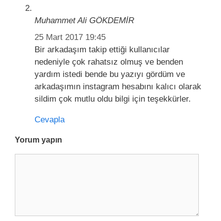
Muhammet Ali GÖKDEMİR
25 Mart 2017 19:45
Bir arkadaşım takip ettiği kullanıcılar
nedeniyle çok rahatsız olmuş ve benden
yardım istedi bende bu yazıyı gördüm ve
arkadaşımın instagram hesabını kalıcı olarak
sildim çok mutlu oldu bilgi için teşekkürler.
Cevapla
Yorum yapın
Y
o
r
u
m