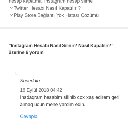
hesap kapatma
g
,
instagram hesap silme
e
Y
o
Twitter Hesabı Nasıl Kapatılır ?
t
a
r
Play Store Bağlantı Yok Hatası Çözümü
l
z
i
e
ı
l
r
d
e
o
r
“Instagram Hesabı Nasıl Silinir? Nasıl Kapatılır?”
l
üzerine 6 yorum
a
ş
ı
m
Suceddin
ı
16 Eylül 2018 04:42
Insdaqram hesabim silinib cox xaş edirem geri
almaq ucun mene yardim edin.
Cevapla