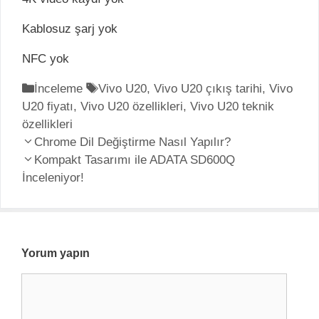
Kablosuz şarj yok
NFC yok
K
İnceleme
E
Vivo U20
,
Vivo U20 çıkış tarihi
,
Vivo
U20 fiyatı
a
,
Vivo U20 özellikleri
t
,
Vivo U20 teknik
özellikleri
t
i
Y
e
Chrome Dil Değiştirme Nasıl Yapılır?
k
a
g
Kompakt Tasarımı ile ADATA SD600Q
e
z
İnceleniyor!
o
t
ı
r
l
d
i
e
o
l
r
l
e
Yorum yapın
a
r
Y
ş
o
ı
r