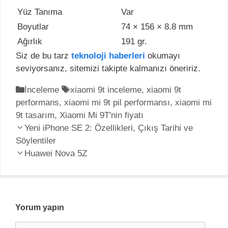
Yüz Tanıma
Var
Boyutlar
74 × 156 × 8.8 mm
Ağırlık
191 gr.
Siz de bu tarz
teknoloji haberleri
okumayı
seviyorsanız, sitemizi takipte kalmanızı öneririz.
K
İnceleme
E
xiaomi 9t inceleme
,
xiaomi 9t
performans
a
,
xiaomi mi 9t pil performansı
t
,
xiaomi mi
9t tasarım
t
,
Xiaomi Mi 9T'nin fiyatı
i
Y
e
Yeni iPhone SE 2: Özellikleri, Çıkış Tarihi ve
k
a
Söylentiler
g
e
z
o
Huawei Nova 5Z
t
ı
r
l
d
i
e
o
l
r
l
e
Yorum yapın
a
r