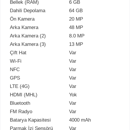
Bellek (RAM)
6 GB
Dahili Depolama
64 GB
Ön Kamera
20 MP
Arka Kamera
48 MP
Arka Kamera (2)
8.0 MP
Arka Kamera (3)
13 MP
Çift Hat
Var
Wi-Fi
Var
NFC
Var
GPS
Var
LTE (4G)
Var
HDMI (MHL)
Yok
Bluetooth
Var
FM Radyo
Var
Batarya Kapasitesi
4000 mAh
Parmak İzi Sensörü
Var