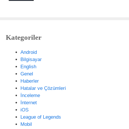
r
a
n
e
t
s
Kategoriler
i
t
e
Android
s
Bilgisayar
i
English
Genel
Haberler
Hatalar ve Çözümleri
İnceleme
İnternet
iOS
League of Legends
Mobil