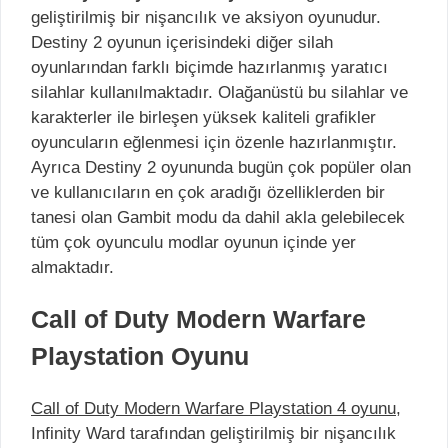
geliştirilmiş bir nişancılık ve aksiyon oyunudur.
Destiny 2 oyunun içerisindeki diğer silah
oyunlarından farklı biçimde hazırlanmış yaratıcı
silahlar kullanılmaktadır. Olağanüstü bu silahlar ve
karakterler ile birleşen yüksek kaliteli grafikler
oyuncuların eğlenmesi için özenle hazırlanmıştır.
Ayrıca Destiny 2 oyununda bugün çok popüler olan
ve kullanıcıların en çok aradığı özelliklerden bir
tanesi olan Gambit modu da dahil akla gelebilecek
tüm çok oyunculu modlar oyunun içinde yer
almaktadır.
Call of Duty Modern Warfare
Playstation Oyunu
Call of Duty Modern Warfare Playstation 4 oyunu
,
Infinity Ward tarafından geliştirilmiş bir nişancılık