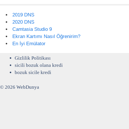
2019 DNS
2020 DNS
Camtasia Studio 9
Ekran Kartımı Nasıl Öğrenirim?
En İyi Emülator
Gizlilik Politikası
sicili bozuk olana kredi
bozuk sicile kredi
© 2026 WebDunya