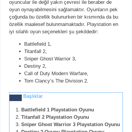
oyuncular ile değil yakın çevresi ile beraber de
oyun oynayabilmesini sağlamaktır. Oyunların pek
çoğunda bu özellik bulunurken bir kısmında da bu
özellik maalesef bulunmamaktadır. Playstation en
iyi silahlı oyun seçenekleri şu şekildedir:
Battlefield 1,
Titanfall 2,
Sniper Ghost Warrior 3,
Destiny 2,
Call of Duty Modern Warfare,
Tom Clancy’s The Division 2.
Başlıklar
Battlefield 1 Playstation Oyunu
Titanfall 2 Playstation Oyunu
Sniper Ghost Warrior 3 Playstation Oyunu
Destiny 2 Oyunu Playstation Oyunu