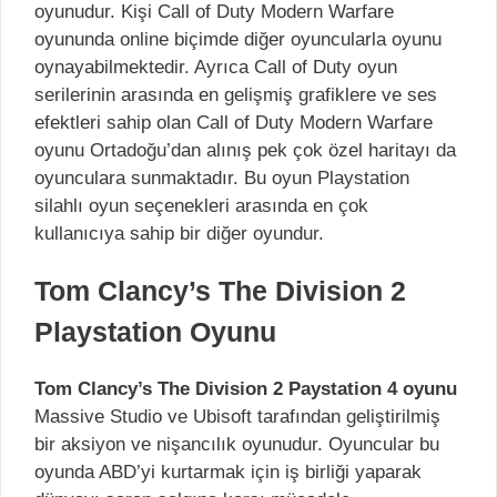
oyunudur. Kişi Call of Duty Modern Warfare
oyununda online biçimde diğer oyuncularla oyunu
oynayabilmektedir. Ayrıca Call of Duty oyun
serilerinin arasında en gelişmiş grafiklere ve ses
efektleri sahip olan Call of Duty Modern Warfare
oyunu Ortadoğu’dan alınış pek çok özel haritayı da
oyunculara sunmaktadır. Bu oyun Playstation
silahlı oyun seçenekleri arasında en çok
kullanıcıya sahip bir diğer oyundur.
Tom Clancy’s The Division 2
Playstation Oyunu
Tom Clancy’s The Division 2 Paystation 4 oyunu
Massive Studio ve Ubisoft tarafından geliştirilmiş
bir aksiyon ve nişancılık oyunudur. Oyuncular bu
oyunda ABD’yi kurtarmak için iş birliği yaparak